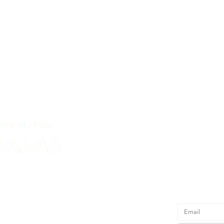
Recibe nue
l 2