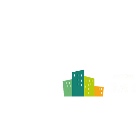
Avenida General, 8 - Loca
28042 Madrid