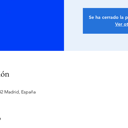
Se ha cerrado la p
Ver o
ión
042 Madrid, España
o