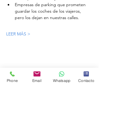
Empresas de parking que prometen 
guardar los coches de los viajeros, 
pero los dejan en nuestras calles.
LEER MÁS >
Phone
Email
Whatsapp
Contacto
Avenida General, 8 - Local 2
28042 Madrid
Horario de lunes a jueves de 18 a 20 h.
91 747 71 37