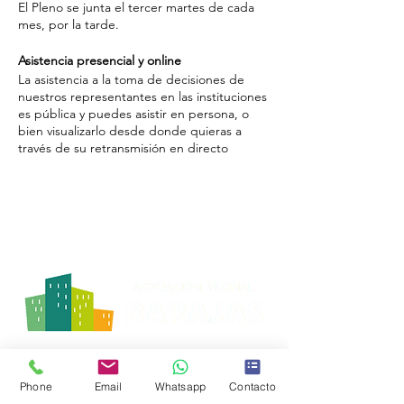
El Pleno se junta el tercer martes de cada
mes, por la tarde.
Asistencia presencial y online
La asistencia a la toma de decisiones de
nuestros representantes en las instituciones
es pública y puedes asistir en persona, o
bien visualizarlo desde donde quieras a
través de su retransmisión en directo
pinchando en el siguiente enlace:
Retransmisión del Pleno de Barajas, en
Directo
Integrantes de la Junta
Cuando el Pleno se junta, toma decisiones
que afectarán al distrito. Puedes conocer las
personas que integran la Junta Municipal
de Barajas y los partidos políticos a los que
pertenecen a través del siguiente enlace:
Junta Municipal de Barajas
Avenida General, 8 - Local 2
28042 Madrid
Orden del día
Phone
Email
Whatsapp
Contacto
Puedes consultar el orden del día a través
Horario de lunes a jueves de 18 a 20 h.