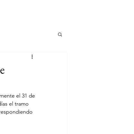
IO
BLOG
CONTACTO
e
mente el 31 de 
ías el tramo 
orrespondiendo 