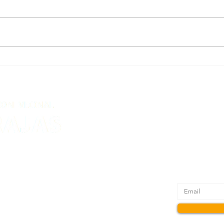
Hoy toca Pleno de la Junta
Resul
Vecin
Recibe nue
l 2
 martes y jueves de 18:00 a 20:00 h.